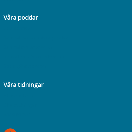
Våra poddar
Chefspodden
Samhällsekonomiska podden
Samhällsvetarpodden
Samtal med beteendevetare
Socialtjänstpodden
Våra tidningar
Akademikern
Chefstidningen
Socionomen