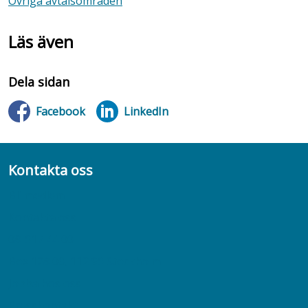
Övriga avtalsområden
Läs även
Dela sidan
Facebook
LinkedIn
Kontakta oss
Bli medlem
Kontakta oss
08-617 44 00
Box 128 00, 112 96 Stockholm
Jobba hos oss
Presskontakt