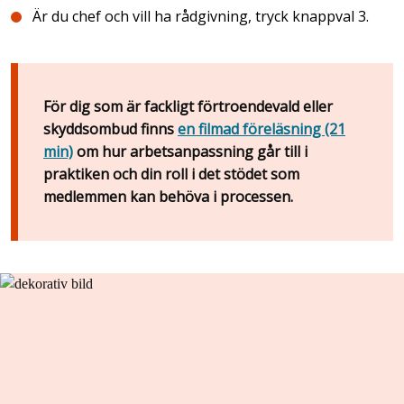
Är du chef och vill ha rådgivning, tryck knappval 3.
För dig som är fackligt förtroendevald eller
skyddsombud finns
en filmad föreläsning (21
min)
om hur arbetsanpassning går till i
praktiken och din roll i det stödet som
medlemmen kan behöva i processen.