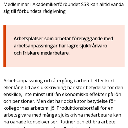
Medlemmar i Akademikerförbundet SSR kan alltid vända
sig till förbundets rådgivning.
Arbetsplatser som arbetar förebyggande med
arbetsanpassningar har lägre sjukfrånvaro
och friskare medarbetare.
Arbetsanpassning och återgång i arbetet efter kort
eller lång tid av sjukskrivning har stor betydelse för den
enskilde, inte minst utifrån ekonomiska effekter på lön
och pensioner. Men det har också stor betydelse för
kollegornas arbetsmiljö. Produktionsbortfall för en
arbetsgivare med många sjukskrivna medarbetare kan
ha oanade konsekvenser. Rutiner och ett bra arbete