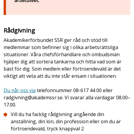
arbetslivet.
Rådgivning
Akademikerförbundet SSR ger råd och stöd till
medlemmar som befinner sig i olika arbetsrättsliga
situationer. Våra chefsförhandlare och ombudsmän
hjälper dig att sortera tankarna och hitta vad som är
bäst för dig. Som medlem eller förtroendevald är det
viktigt att veta att du inte står ensam i situationen.
Du når oss via
telefonnummer 08-617 44 00 eller
radgivning@akademssr.se. Vi svarar alla vardagar 08.00–
17.00.
Vill du ha facklig rådgivning angående din
anställning, din lön, din profession eller om du är
förtroendevald, tryck knappval 2.