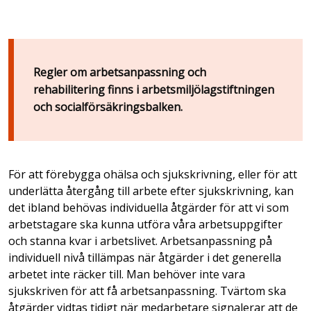
Regler om arbetsanpassning och
rehabilitering finns i arbetsmiljölagstiftningen
och socialförsäkringsbalken.
För att förebygga ohälsa och sjukskrivning, eller för att
underlätta återgång till arbete efter sjukskrivning, kan
det ibland behövas individuella åtgärder för att vi som
arbetstagare ska kunna utföra våra arbetsuppgifter
och stanna kvar i arbetslivet. Arbetsanpassning på
individuell nivå tillämpas när åtgärder i det generella
arbetet inte räcker till. Man behöver inte vara
sjukskriven för att få arbetsanpassning. Tvärtom ska
åtgärder vidtas tidigt när medarbetare signalerar att de