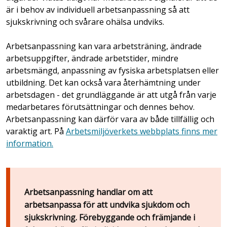
är i behov av individuell arbetsanpassning så att
sjukskrivning och svårare ohälsa undviks.
Arbetsanpassning kan vara arbetsträning, ändrade
arbetsuppgifter, ändrade arbetstider, mindre
arbetsmängd, anpassning av fysiska arbetsplatsen eller
utbildning. Det kan också vara återhämtning under
arbetsdagen - det grundläggande är att utgå från varje
medarbetares förutsättningar och dennes behov.
Arbetsanpassning kan därför vara av både tillfällig och
varaktig art. På
Arbetsmiljöverkets webbplats finns mer
information.
Arbetsanpassning handlar om att
arbetsanpassa för att undvika sjukdom och
sjukskrivning. Förebyggande och främjande i