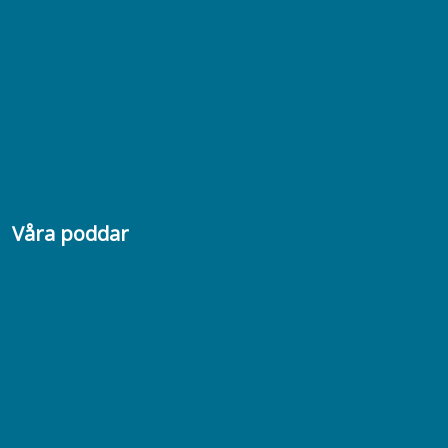
Bli medlem
Kontakta oss
08-617 44 00
Box 128 00, 112 96 Stockholm
Jobba hos oss
Presskontakt
Våra poddar
Chefspodden
Samhällsekonomiska podden
Samhällsvetarpodden
Samtal med beteendevetare
Socialtjänstpodden