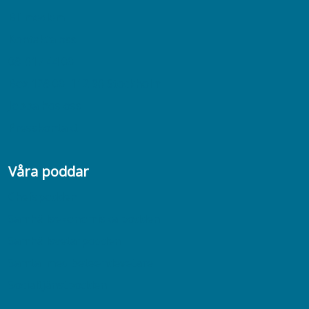
Bli medlem
Kontakta oss
08-617 44 00
Box 128 00, 112 96 Stockholm
Jobba hos oss
Presskontakt
Våra poddar
Chefspodden
Samhällsekonomiska podden
Samhällsvetarpodden
Samtal med beteendevetare
Socialtjänstpodden