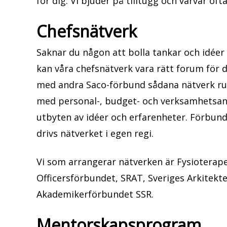
för dig. Vi bjuder på tilltugg och varvar o
Chefsnätverk
Saknar du någon att bolla tankar och idéer
kan våra chefsnätverk vara rätt forum för 
med andra Saco-förbund sådana nätverk runt
med personal-, budget- och verksamhetsans
utbyten av idéer och erfarenheter. Förbun
drivs nätverket i egen regi.
Vi som arrangerar nätverken är Fysioterape
Officersförbundet, SRAT, Sveriges Arkitekte
Akademikerförbundet SSR.
Mentorskapsprogram