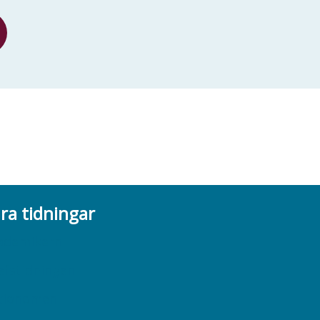
ra tidningar
ademikern
efstidningen
cionomen