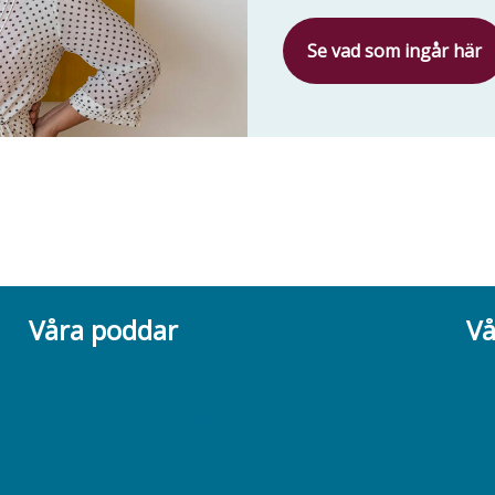
Se vad som ingår här
Våra poddar
Vå
Chefspodden
Ak
Samhällsekonomiska podden
Ch
Samhällsvetarpodden
So