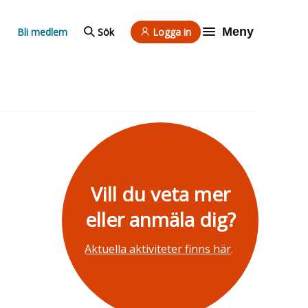
Meny
Bli medlem
Sök
Logga in
Vill du veta mer
eller anmäla dig?
Aktuella aktiviteter finns här
.