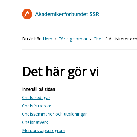
Hoppa
till
huvudinnehåll
Du är här:
Hem
För dig som är
Chef
Aktiviteter oc
Det här gör vi
Innehåll på sidan
Chefsfredagar
Chefsfrukostar
Chefsseminarier och utbildningar
Chefsnätverk
Mentorskapsprogram