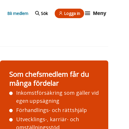
Meny
Bli medlem
Sök
Logga in
Som chefsmedlem får du
många fördelar
Inkomstförsäkring som gäller vid
egen uppsägning
Förhandlings- och rättshjälp
Utvecklings-, karriär- och
omställningsstöd