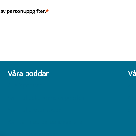
 av personuppgifter.
Våra poddar
Vå
Chefspodden
Ak
Samhällsekonomiska podden
Ch
Samhällsvetarpodden
So
Samtal med beteendevetare
Socialtjänstpodden