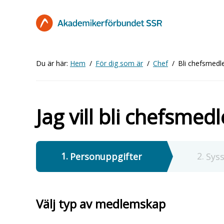
Hoppa
till
huvudinnehåll
Du är här:
Hem
För dig som är
Chef
Bli chefsmed
Jag vill bli chefsmed
1
2
Nuvarande
Personuppgifter
Syss
Välj typ av medlemskap