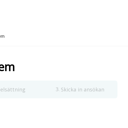
lem
lem
3
elsättning
Skicka in ansökan