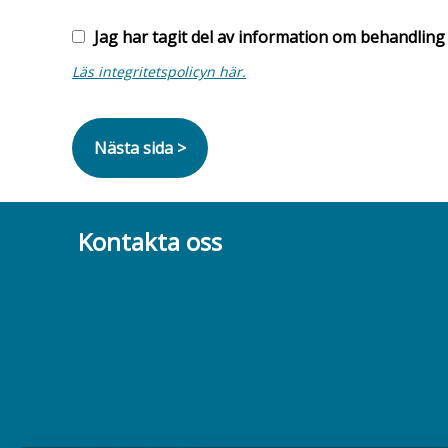
Stad
Jag har tagit del av information om behandling
Läs integritetspolicyn här.
Kontakta oss
Bli medlem
Kontakta oss
08-617 44 00
Box 128 00, 112 96 Stockholm
Jobba hos oss