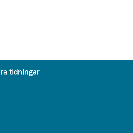
ra tidningar
ademikern
efstidningen
cionomen