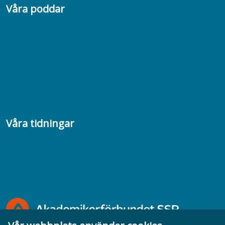
Våra poddar
Chefspodden
Samhällsekonomiska podden
Samhällsvetarpodden
Samtal med beteendevetare
Socialtjänstpodden
Våra tidningar
Akademikern
Chefstidningen
Socionomen