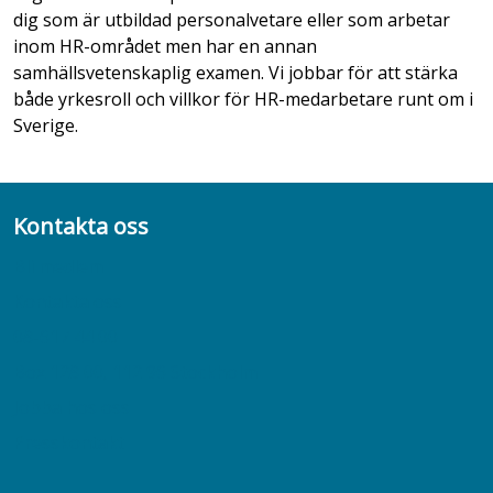
dig som är utbildad personalvetare eller som arbetar
inom HR-området men har en annan
samhällsvetenskaplig examen. Vi jobbar för att stärka
både yrkesroll och villkor för HR-medarbetare runt om i
Sverige.
Kontakta oss
Bli medlem
Kontakta oss
08-617 44 00
Box 128 00, 112 96 Stockholm
Jobba hos oss
Presskontakt