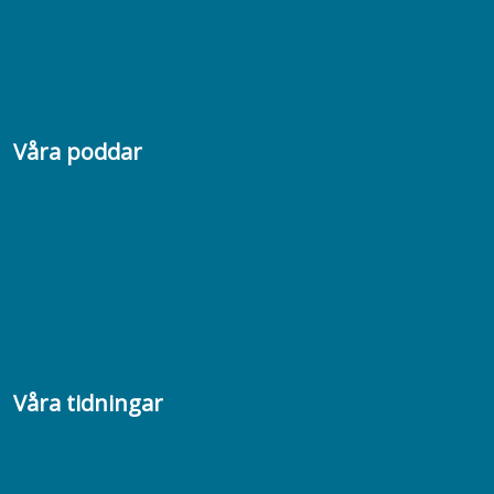
Box 128 00, 112 96 Stockholm
Jobba hos oss
Presskontakt
Våra poddar
Chefspodden
Samhällsekonomiska podden
Samhällsvetarpodden
Samtal med beteendevetare
Socialtjänstpodden
Våra tidningar
Akademikern
Chefstidningen