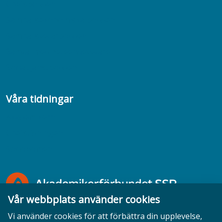
Chefspodden
Samhällsekonomiska podden
Samhällsvetarpodden
Samtal med beteendevetare
Socialtjänstpodden
Våra tidningar
Akademikern
Chefstidningen
Socionomen
Vår webbplats använder cookies
Vi använder cookies för att förbättra din upplevelse,