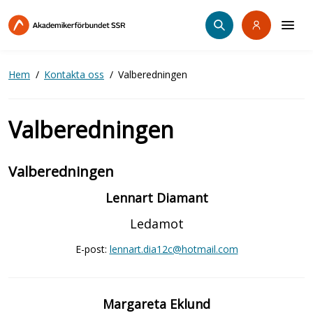
Hoppa
till
huvudinnehåll
Hem
Kontakta oss
Valberedningen
Valberedningen
Valberedningen
Lennart Diamant
Ledamot
E-post:
lennart.dia12c@hotmail.com
Margareta Eklund