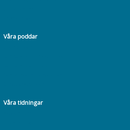
Jobba hos oss
Presskontakt
Våra poddar
Chefspodden
Samhällsekonomiska podden
Samhällsvetarpodden
Samtal med beteendevetare
Socialtjänstpodden
Våra tidningar
Akademikern
Chefstidningen