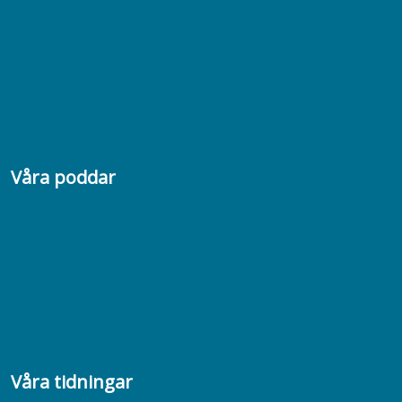
Kontakta oss
08-617 44 00
Box 128 00, 112 96 Stockholm
Jobba hos oss
Presskontakt
Våra poddar
Chefspodden
Samhällsekonomiska podden
Samhällsvetarpodden
Samtal med beteendevetare
Socialtjänstpodden
Våra tidningar