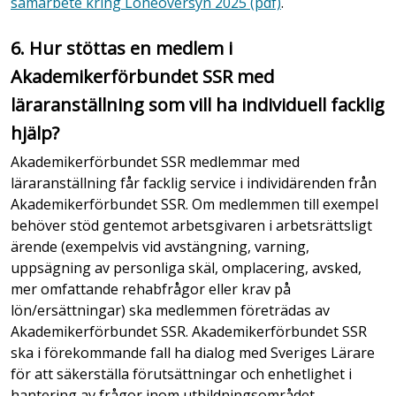
samarbete kring Löneöversyn 2025 (pdf)
.
6. Hur stöttas en medlem i
Akademikerförbundet SSR med
läraranställning som vill ha individuell facklig
hjälp?
Akademikerförbundet SSR medlemmar med
läraranställning
får facklig service i individärenden från
Akademikerförbundet SSR. Om medlemmen till exempel
behöver stöd gentemot arbetsgivaren i arbetsrättsligt
ärende (exempelvis vid avstängning, varning,
uppsägning av personliga skäl, omplacering, avsked,
mer omfattande rehabfrågor eller krav på
lön/ersättningar) ska medlemmen företrädas av
Akademikerförbundet SSR. Akademikerförbundet SSR
ska i förekommande fall ha dialog med Sveriges Lärare
för att säkerställa förutsättningar och enhetlighet i
hantering av frågor inom utbildningsområdet.