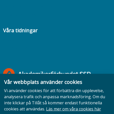
Samtal med beteendevetare
Socialtjänstpodden
Våra tidningar
Akademikern
Chefstidningen
Socionomen
Vår webbplats använder cookies
Vi använder cookies för att förbättra din upplevelse,
analysera trafik och anpassa marknadsföring. Om du
inte klickar på Tillåt så kommer endast funktionella
Opinion
English
Personuppgifter
Cookies
cookies att användas.
Läs mer om våra cookies här