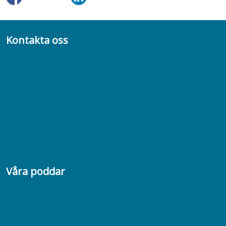
Kontakta oss
Bli medlem
Kontakta oss
08-617 44 00
Box 128 00, 112 96 Stockholm
Jobba hos oss
Presskontakt
Våra poddar
Chefspodden
Samhällsekonomiska podden
Samhällsvetarpodden