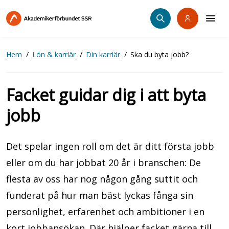
Hoppa
till
huvudinnehåll
Hem
Lön & karriär
Din karriär
Ska du byta jobb?
Facket guidar dig i att byta
jobb
Det spelar ingen roll om det är ditt första jobb
eller om du har jobbat 20 år i branschen: De
flesta av oss har nog någon gång suttit och
funderat på hur man bäst lyckas fånga sin
personlighet, erfarenhet och ambitioner i en
kort jobbansökan. Där hjälper facket gärna till.