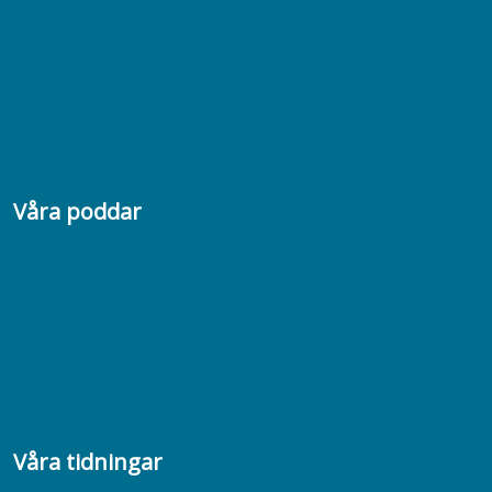
Kontakta oss
08-617 44 00
Box 128 00, 112 96 Stockholm
Jobba hos oss
Presskontakt
Våra poddar
Chefspodden
Samhällsekonomiska podden
Samhällsvetarpodden
Samtal med beteendevetare
Socialtjänstpodden
Våra tidningar